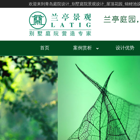
欢迎来到青岛庭院设计_别墅庭院景观设计_屋顶花园_锦鲤池
首页
案例赏析
设计优势