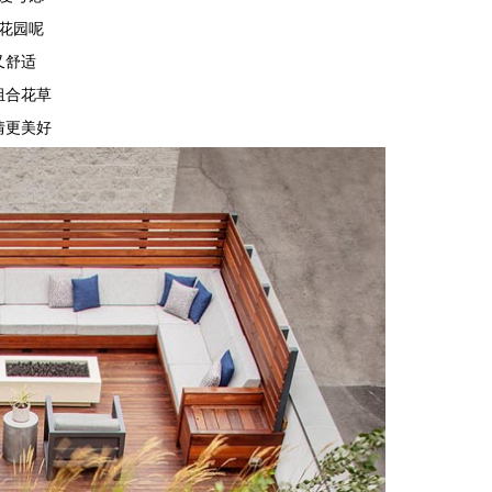
花园呢
又舒适
组合花草
情更美好