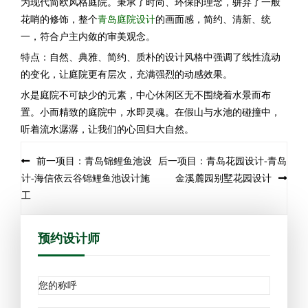
为现代简欧风格庭院。秉承了时尚、环保的理念，骈弃了一般
花哨的修饰，整个
青岛庭院设计
的画面感，简约、清新、统
一，符合户主内敛的审美观念。
特点：自然、典雅、
简约、质朴的设计风格中强调了线性流动
的变化，让庭院更有层次，充满强烈的动感效果。
水是庭院不可缺少的元素，中心休闲区无不围绕着水景而布
置。小而精致的庭院中，水即灵魂。在假山与水池的碰撞中，
听着流水潺潺，让我们的心回归大自然。
前一项目：青岛锦鲤鱼池设
后一项目：青岛花园设计-青岛
计-海信依云谷锦鲤鱼池设计施
金溪麓园别墅花园设计
工
预约设计师