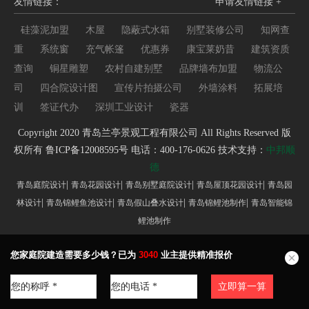
友情链接：
申请友情链接 +
硅藻泥加盟
木屋
隐蔽式水箱
别墅装修公司
知网查
重
系统窗
充气帐篷
优惠券
康宝莱奶昔
建筑资质
查询
铜星雕塑
农村自建别墅
品牌墙布加盟
物流公
司
四合院设计图
宣传片拍摄公司
外墙涂料
拓展培
训
签证代办
深圳工业设计
瓷器
Copyright 2020 青岛兰亭景观工程有限公司 All Rights Reserved 版
权所有
鲁ICP备12008595号
电话：400-176-0626 技术支持：
中邦顺
德
|
|
|
|
青岛庭院设计
青岛花园设计
青岛别墅庭院设计
青岛屋顶花园设计
青岛园
|
|
|
|
林设计
青岛锦鲤鱼池设计
青岛假山叠水设计
青岛锦鲤池制作
青岛智能锦
鲤池制作
您家庭院建造需要多少钱？已为
3040
业主提供精准报价
立即算一算